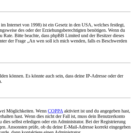
m Internet von 1998) ist ein Gesetz in den USA, welches festlegt,
ungsweise des oder der Erziehungsberechtigten benötigen. Wenn du
nd zu Rate. Bitte beachte, dass phpBB Limited und der Besitzer dieses
 unter der Frage „An wen soll ich mich wenden, falls es Beschwerden
elden können. Es könnte auch sein, dass deine IP-Adresse oder der
n.
 zwei Möglichkeiten. Wenn
COPPA
aktiviert ist und du angegeben hast,
rhalten hast. Wenn dies nicht der Fall ist, muss dein Benutzerkonto
 dies selbst erledigen oder ein Administrator. Bei der Registrierung
ungen. Ansonsten prüfe, ob du deine E-Mail-Adresse korrekt eingegeben
urde, dann kontaktiere einen Administrator.