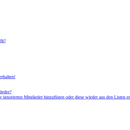
lt?
rhalten!
lieder?
er ignorierten Mitglieder hinzufügen oder diese wieder aus den Listen e