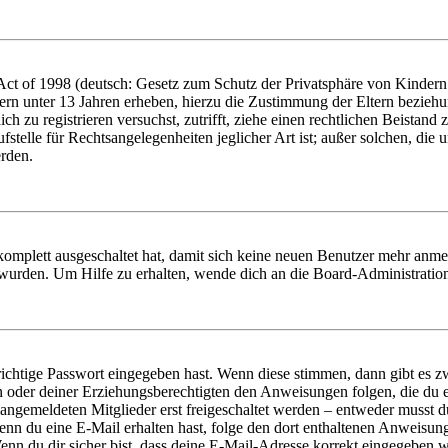
t of 1998 (deutsch: Gesetz zum Schutz der Privatsphäre von Kindern i
ern unter 13 Jahren erheben, hierzu die Zustimmung der Eltern bezieh
dich zu registrieren versuchst, zutrifft, ziehe einen rechtlichen Beista
stelle für Rechtsangelegenheiten jeglicher Art ist; außer solchen, die
erden.
 komplett ausgeschaltet hat, damit sich keine neuen Benutzer mehr anm
 wurden. Um Hilfe zu erhalten, wende dich an die Board-Administratio
richtige Passwort eingegeben hast. Wenn diese stimmen, dann gibt es
ern oder deiner Erziehungsberechtigten den Anweisungen folgen, die du e
 angemeldeten Mitglieder erst freigeschaltet werden – entweder musst du
. Wenn du eine E-Mail erhalten hast, folge den dort enthaltenen Anweis
nn du dir sicher bist, dass deine E-Mail-Adresse korrekt eingegeben w