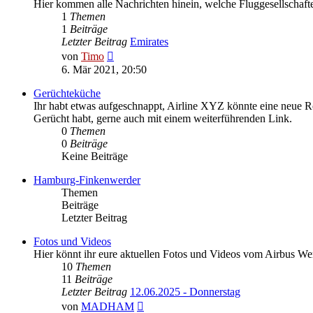
Hier kommen alle Nachrichten hinein, welche Fluggesellschaften 
1
Themen
1
Beiträge
Letzter Beitrag
Emirates
Neuester
von
Timo
Beitrag
6. Mär 2021, 20:50
Gerüchteküche
Ihr habt etwas aufgeschnappt, Airline XYZ könnte eine neue R
Gerücht habt, gerne auch mit einem weiterführenden Link.
0
Themen
0
Beiträge
Keine Beiträge
Hamburg-Finkenwerder
Themen
Beiträge
Letzter Beitrag
Fotos und Videos
Hier könnt ihr eure aktuellen Fotos und Videos vom Airbus W
10
Themen
11
Beiträge
Letzter Beitrag
12.06.2025 - Donnerstag
Neuester
von
MADHAM