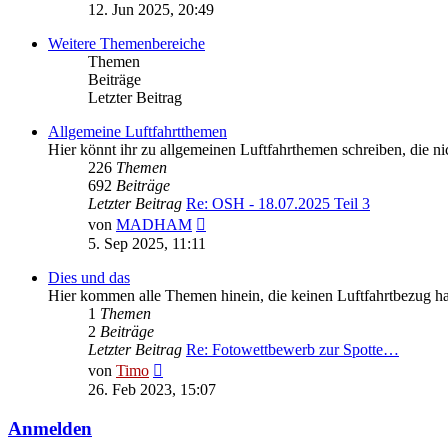
Beitrag
12. Jun 2025, 20:49
Weitere Themenbereiche
Themen
Beiträge
Letzter Beitrag
Allgemeine Luftfahrtthemen
Hier könnt ihr zu allgemeinen Luftfahrthemen schreiben, die n
226
Themen
692
Beiträge
Letzter Beitrag
Re: OSH - 18.07.2025 Teil 3
Neuester
von
MADHAM
Beitrag
5. Sep 2025, 11:11
Dies und das
Hier kommen alle Themen hinein, die keinen Luftfahrtbezug ha
1
Themen
2
Beiträge
Letzter Beitrag
Re: Fotowettbewerb zur Spotte…
Neuester
von
Timo
Beitrag
26. Feb 2023, 15:07
Anmelden