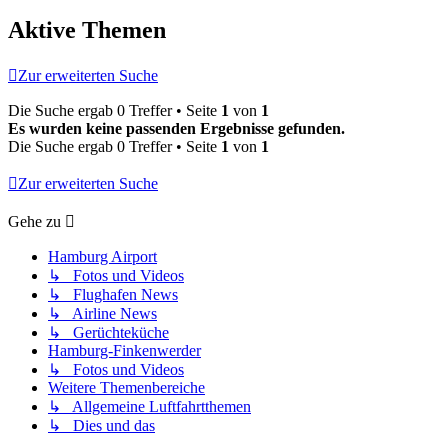
Aktive Themen
Zur erweiterten Suche
Die Suche ergab 0 Treffer • Seite
1
von
1
Es wurden keine passenden Ergebnisse gefunden.
Die Suche ergab 0 Treffer • Seite
1
von
1
Zur erweiterten Suche
Gehe zu
Hamburg Airport
↳ Fotos und Videos
↳ Flughafen News
↳ Airline News
↳ Gerüchteküche
Hamburg-Finkenwerder
↳ Fotos und Videos
Weitere Themenbereiche
↳ Allgemeine Luftfahrtthemen
↳ Dies und das