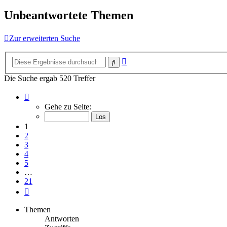
Unbeantwortete Themen
Zur erweiterten Suche
Erweiterte
Suche
Suche
Die Suche ergab 520 Treffer
Seite
1
Gehe zu Seite:
von
21
1
2
3
4
5
…
21
Nächste
Themen
Antworten