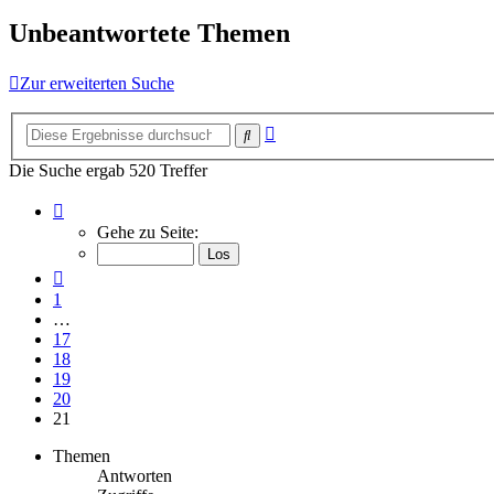
Unbeantwortete Themen
Zur erweiterten Suche
Erweiterte
Suche
Suche
Die Suche ergab 520 Treffer
Seite
21
Gehe zu Seite:
von
21
Vorherige
1
…
17
18
19
20
21
Themen
Antworten