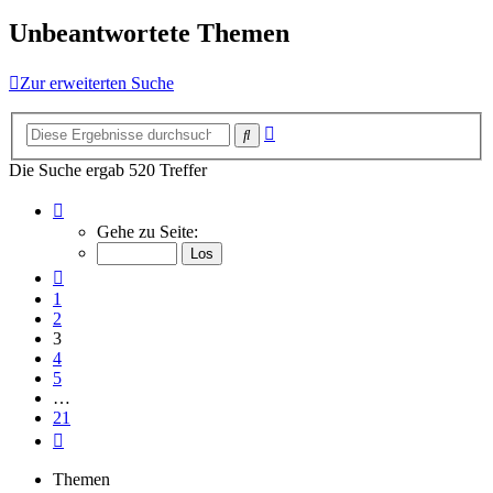
Unbeantwortete Themen
Zur erweiterten Suche
Erweiterte
Suche
Suche
Die Suche ergab 520 Treffer
Seite
3
Gehe zu Seite:
von
21
Vorherige
1
2
3
4
5
…
21
Nächste
Themen