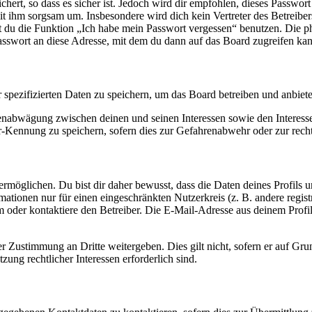
ert, so dass es sicher ist. Jedoch wird dir empfohlen, dieses Passwor
it ihm sorgsam um. Insbesondere wird dich kein Vertreter des Betreibe
nst du die Funktion „Ich habe mein Passwort vergessen“ benutzen. Di
asswort an diese Adresse, mit dem du dann auf das Board zugreifen kan
r spezifizierten Daten zu speichern, um das Board betreiben und anbiet
ssenabwägung zwischen deinen und seinen Interessen sowie den Interes
-Kennung zu speichern, sofern dies zur Gefahrenabwehr oder zur recht
möglichen. Du bist dir daher bewusst, dass die Daten deines Profils und
mationen nur für einen eingeschränkten Nutzerkreis (z. B. andere regist
oder kontaktiere den Betreiber. Die E-Mail-Adresse aus deinem Profil 
r Zustimmung an Dritte weitergeben. Dies gilt nicht, sofern er auf Gr
zung rechtlicher Interessen erforderlich sind.