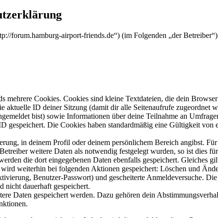
utzerklärung
http://forum.hamburg-airport-friends.de“) (im Folgenden „der Betreibe
s mehrere Cookies. Cookies sind kleine Textdateien, die dein Browser 
ie aktuelle ID deiner Sitzung (damit dir alle Seitenaufrufe zugeordnet
angemeldet bist) sowie Informationen über deine Teilnahme an Umfragen
ID gespeichert. Die Cookies haben standardmäßig eine Gültigkeit von e
ierung, in deinem Profil oder deinem persönlichem Bereich angibst. Für
reiber weitere Daten als notwendig festgelegt wurden, so ist dies für 
 werden die dort eingegebenen Daten ebenfalls gespeichert. Gleiches gi
e wird weiterhin bei folgenden Aktionen gespeichert: Löschen und Änd
ktivierung, Benutzer-Passwort) und gescheiterte Anmeldeversuche. D
d nicht dauerhaft gespeichert.
eitere Daten gespeichert werden. Dazu gehören dein Abstimmungsverhal
nktionen.