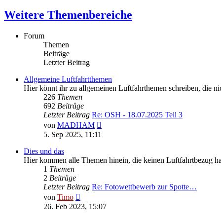
Weitere Themenbereiche
Forum
Themen
Beiträge
Letzter Beitrag
Allgemeine Luftfahrtthemen
Hier könnt ihr zu allgemeinen Luftfahrthemen schreiben, die n
226
Themen
692
Beiträge
Letzter Beitrag
Re: OSH - 18.07.2025 Teil 3
Neuester
von
MADHAM
Beitrag
5. Sep 2025, 11:11
Dies und das
Hier kommen alle Themen hinein, die keinen Luftfahrtbezug ha
1
Themen
2
Beiträge
Letzter Beitrag
Re: Fotowettbewerb zur Spotte…
Neuester
von
Timo
Beitrag
26. Feb 2023, 15:07