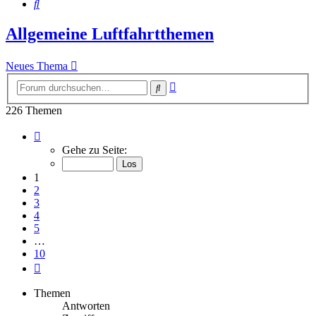
Suche
Allgemeine Luftfahrtthemen
Neues Thema
Erweiterte
Suche
Suche
226 Themen
Seite
1
Gehe zu Seite:
von
10
1
2
3
4
5
…
10
Nächste
Themen
Antworten