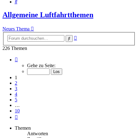
Suche
Allgemeine Luftfahrtthemen
Neues Thema
Erweiterte
Suche
Suche
226 Themen
Seite
1
Gehe zu Seite:
von
10
1
2
3
4
5
…
10
Nächste
Themen
Antworten