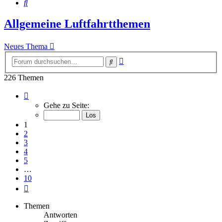
Suche
Allgemeine Luftfahrtthemen
Neues Thema
Erweiterte
Suche
Suche
226 Themen
Seite
1
Gehe zu Seite:
von
10
1
2
3
4
5
…
10
Nächste
Themen
Antworten