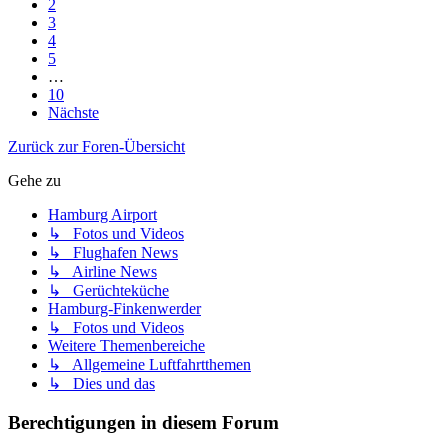
2
3
4
5
…
10
Nächste
Zurück zur Foren-Übersicht
Gehe zu
Hamburg Airport
↳ Fotos und Videos
↳ Flughafen News
↳ Airline News
↳ Gerüchteküche
Hamburg-Finkenwerder
↳ Fotos und Videos
Weitere Themenbereiche
↳ Allgemeine Luftfahrtthemen
↳ Dies und das
Berechtigungen in diesem Forum