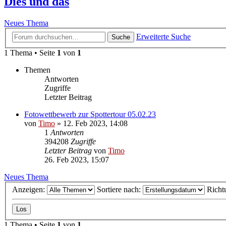
Dies und das
Neues Thema
Erweiterte Suche
Suche
1 Thema • Seite
1
von
1
Themen
Antworten
Zugriffe
Letzter Beitrag
Fotowettbewerb zur Spottertour 05.02.23
von
Timo
»
12. Feb 2023, 14:08
1
Antworten
394208
Zugriffe
Letzter Beitrag
von
Timo
26. Feb 2023, 15:07
Neues Thema
Anzeigen:
Sortiere nach:
Richt
1 Thema • Seite
1
von
1