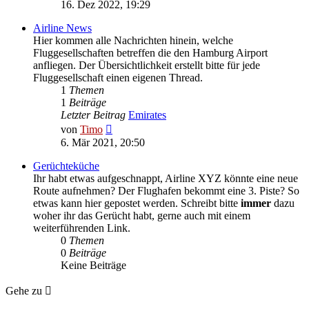
Beitrag
16. Dez 2022, 19:29
Airline News
Hier kommen alle Nachrichten hinein, welche
Fluggesellschaften betreffen die den Hamburg Airport
anfliegen. Der Übersichtlichkeit erstellt bitte für jede
Fluggesellschaft einen eigenen Thread.
1
Themen
1
Beiträge
Letzter Beitrag
Emirates
Neuester
von
Timo
Beitrag
6. Mär 2021, 20:50
Gerüchteküche
Ihr habt etwas aufgeschnappt, Airline XYZ könnte eine neue
Route aufnehmen? Der Flughafen bekommt eine 3. Piste? So
etwas kann hier gepostet werden. Schreibt bitte
immer
dazu
woher ihr das Gerücht habt, gerne auch mit einem
weiterführenden Link.
0
Themen
0
Beiträge
Keine Beiträge
Gehe zu