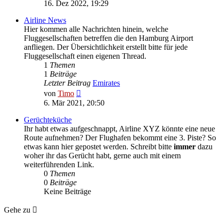
Beitrag
16. Dez 2022, 19:29
Airline News
Hier kommen alle Nachrichten hinein, welche
Fluggesellschaften betreffen die den Hamburg Airport
anfliegen. Der Übersichtlichkeit erstellt bitte für jede
Fluggesellschaft einen eigenen Thread.
1
Themen
1
Beiträge
Letzter Beitrag
Emirates
Neuester
von
Timo
Beitrag
6. Mär 2021, 20:50
Gerüchteküche
Ihr habt etwas aufgeschnappt, Airline XYZ könnte eine neue
Route aufnehmen? Der Flughafen bekommt eine 3. Piste? So
etwas kann hier gepostet werden. Schreibt bitte
immer
dazu
woher ihr das Gerücht habt, gerne auch mit einem
weiterführenden Link.
0
Themen
0
Beiträge
Keine Beiträge
Gehe zu