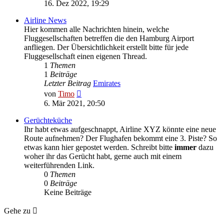
Beitrag
16. Dez 2022, 19:29
Airline News
Hier kommen alle Nachrichten hinein, welche
Fluggesellschaften betreffen die den Hamburg Airport
anfliegen. Der Übersichtlichkeit erstellt bitte für jede
Fluggesellschaft einen eigenen Thread.
1
Themen
1
Beiträge
Letzter Beitrag
Emirates
Neuester
von
Timo
Beitrag
6. Mär 2021, 20:50
Gerüchteküche
Ihr habt etwas aufgeschnappt, Airline XYZ könnte eine neue
Route aufnehmen? Der Flughafen bekommt eine 3. Piste? So
etwas kann hier gepostet werden. Schreibt bitte
immer
dazu
woher ihr das Gerücht habt, gerne auch mit einem
weiterführenden Link.
0
Themen
0
Beiträge
Keine Beiträge
Gehe zu