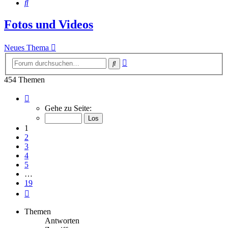
Suche
Fotos und Videos
Neues Thema
Erweiterte
Suche
Suche
454 Themen
Seite
1
Gehe zu Seite:
von
19
1
2
3
4
5
…
19
Nächste
Themen
Antworten