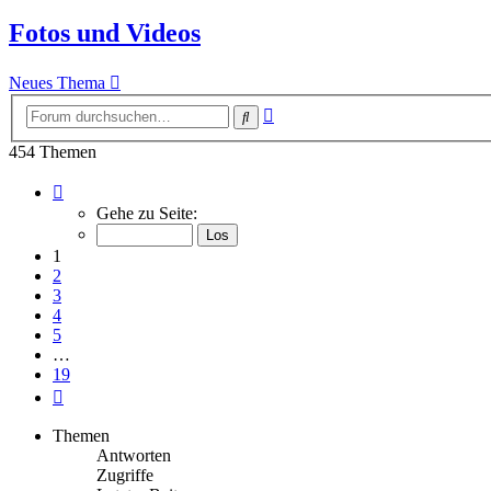
Fotos und Videos
Neues Thema
Erweiterte
Suche
Suche
454 Themen
Seite
1
Gehe zu Seite:
von
19
1
2
3
4
5
…
19
Nächste
Themen
Antworten
Zugriffe