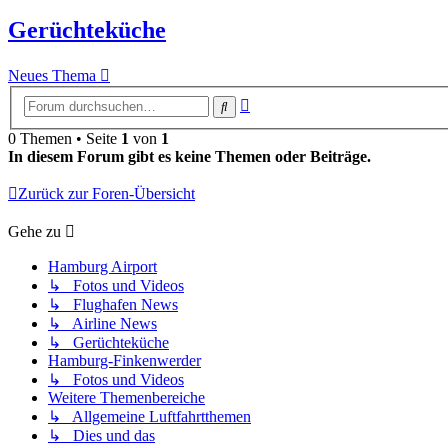
Gerüchteküche
Neues Thema
Erweiterte
Suche
Suche
0 Themen • Seite
1
von
1
In diesem Forum gibt es keine Themen oder Beiträge.
Zurück zur Foren-Übersicht
Gehe zu
Hamburg Airport
↳ Fotos und Videos
↳ Flughafen News
↳ Airline News
↳ Gerüchteküche
Hamburg-Finkenwerder
↳ Fotos und Videos
Weitere Themenbereiche
↳ Allgemeine Luftfahrtthemen
↳ Dies und das