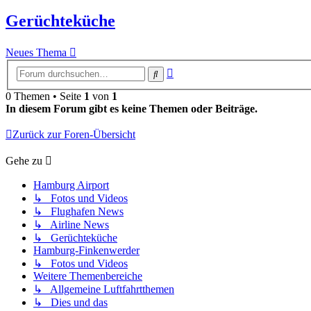
Gerüchteküche
Neues Thema
Erweiterte
Suche
Suche
0 Themen • Seite
1
von
1
In diesem Forum gibt es keine Themen oder Beiträge.
Zurück zur Foren-Übersicht
Gehe zu
Hamburg Airport
↳ Fotos und Videos
↳ Flughafen News
↳ Airline News
↳ Gerüchteküche
Hamburg-Finkenwerder
↳ Fotos und Videos
Weitere Themenbereiche
↳ Allgemeine Luftfahrtthemen
↳ Dies und das