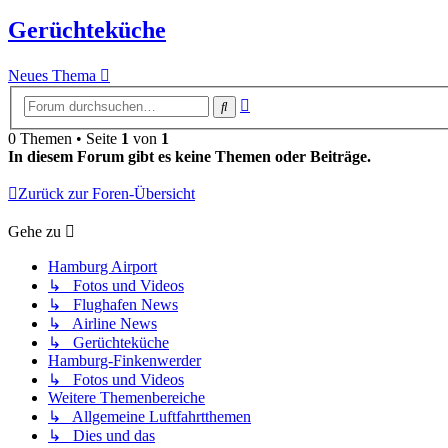
Gerüchteküche
Neues Thema
Erweiterte
Suche
Suche
0 Themen • Seite
1
von
1
In diesem Forum gibt es keine Themen oder Beiträge.
Zurück zur Foren-Übersicht
Gehe zu
Hamburg Airport
↳ Fotos und Videos
↳ Flughafen News
↳ Airline News
↳ Gerüchteküche
Hamburg-Finkenwerder
↳ Fotos und Videos
Weitere Themenbereiche
↳ Allgemeine Luftfahrtthemen
↳ Dies und das