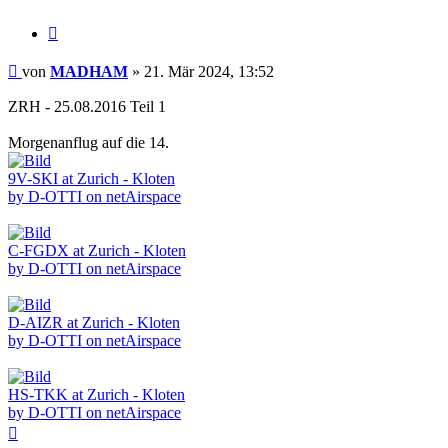
Zitieren
Beitrag
von
MADHAM
»
21. Mär 2024, 13:52
ZRH - 25.08.2016 Teil 1
Morgenanflug auf die 14.
9V-SKI at Zurich - Kloten
by D-OTTI on netAirspace
C-FGDX at Zurich - Kloten
by D-OTTI on netAirspace
D-AIZR at Zurich - Kloten
by D-OTTI on netAirspace
HS-TKK at Zurich - Kloten
by D-OTTI on netAirspace
Nach
oben