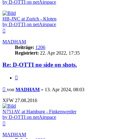
by D-OTTI on netAirspace
HB-JNC at Zurich - Kloten
by D-OTTI on netAirspace
Nach
oben
MADHAM
Beiträge:
1206
Registriert:
22. Apr 2022, 17:35
Re: D-OTTI no side on shots.
Zitieren
Beitrag
von
MADHAM
»
13. Apr 2024, 08:03
XFW 27.08.2016
N751AV at Hamburg - Finkenwerder
by D-OTTI on netAirspace
Nach
oben
MADHAM