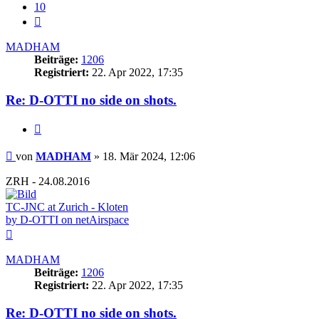
10
Nächste
MADHAM
Beiträge:
1206
Registriert:
22. Apr 2022, 17:35
Re: D-OTTI no side on shots.
Zitieren
Beitrag
von
MADHAM
»
18. Mär 2024, 12:06
ZRH - 24.08.2016
TC-JNC at Zurich - Kloten
by D-OTTI on netAirspace
Nach
oben
MADHAM
Beiträge:
1206
Registriert:
22. Apr 2022, 17:35
Re: D-OTTI no side on shots.