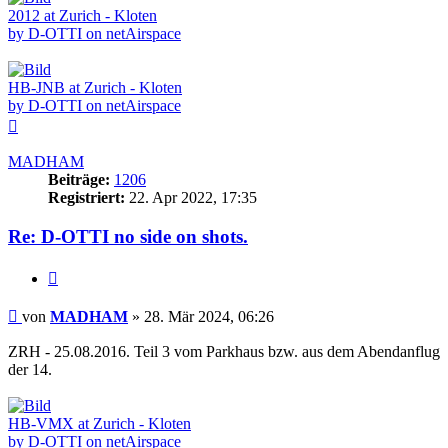
2012 at Zurich - Kloten
by D-OTTI on netAirspace
HB-JNB at Zurich - Kloten
by D-OTTI on netAirspace
Nach
oben
MADHAM
Beiträge:
1206
Registriert:
22. Apr 2022, 17:35
Re: D-OTTI no side on shots.
Zitieren
Beitrag
von
MADHAM
»
28. Mär 2024, 06:26
ZRH - 25.08.2016. Teil 3 vom Parkhaus bzw. aus dem Abendanflug
der 14.
HB-VMX at Zurich - Kloten
by D-OTTI on netAirspace