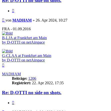
Re: D-OTTI no side on shots.
Zitieren
Beitrag
von
MADHAM
»
26. Apr 2024, 10:27
FRA - 01.09.2016
B-LJA at Frankfurt am Main
by D-OTTI on netAirspace
G-CLAA at Frankfurt am Main
by D-OTTI on netAirspace
Nach
oben
MADHAM
Beiträge:
1206
Registriert:
22. Apr 2022, 17:35
Re: D-OTTI no side on shots.
Zitieren