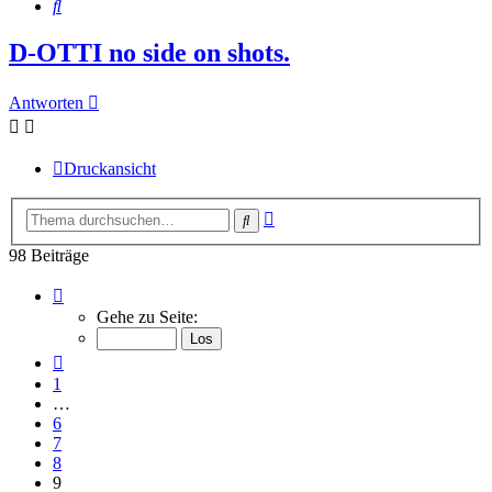
Suche
D-OTTI no side on shots.
Antworten
Druckansicht
Erweiterte
Suche
Suche
98 Beiträge
Seite
9
Gehe zu Seite:
von
10
Vorherige
1
…
6
7
8
9