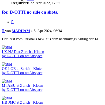
Registriert:
22. Apr 2022, 17:35
Re: D-OTTI no side on shots.
Zitieren
Beitrag
von
MADHAM
»
5. Apr 2024, 06:34
Der Rest vom Parkhaus bzw. aus dem nachmittags Anflug der 14.
LX-NAD at Zurich - Kloten
by D-OTTI on netAirspace
OE-LGR at Zurich - Kloten
by D-OTTI on netAirspace
M-IABU at Zurich - Kloten
by D-OTTI on netAirspace
HB-JMC at Zurich - Kloten