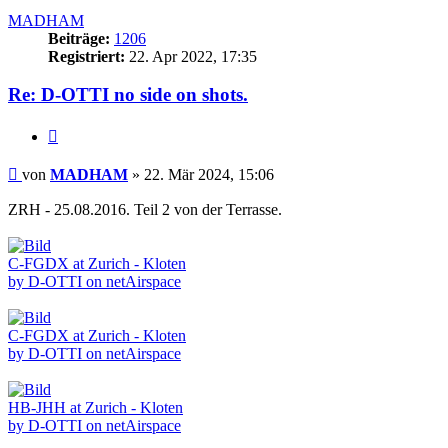
MADHAM
Beiträge:
1206
Registriert:
22. Apr 2022, 17:35
Re: D-OTTI no side on shots.
Zitieren
Beitrag
von
MADHAM
»
22. Mär 2024, 15:06
ZRH - 25.08.2016. Teil 2 von der Terrasse.
C-FGDX at Zurich - Kloten
by D-OTTI on netAirspace
C-FGDX at Zurich - Kloten
by D-OTTI on netAirspace
HB-JHH at Zurich - Kloten
by D-OTTI on netAirspace