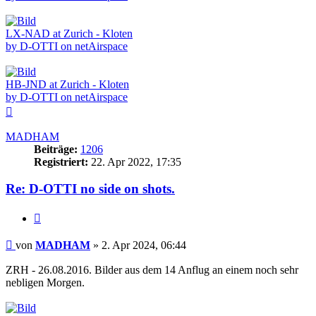
LX-NAD at Zurich - Kloten
by D-OTTI on netAirspace
HB-JND at Zurich - Kloten
by D-OTTI on netAirspace
Nach
oben
MADHAM
Beiträge:
1206
Registriert:
22. Apr 2022, 17:35
Re: D-OTTI no side on shots.
Zitieren
Beitrag
von
MADHAM
»
2. Apr 2024, 06:44
ZRH - 26.08.2016. Bilder aus dem 14 Anflug an einem noch sehr
nebligen Morgen.