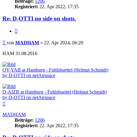
Beiträge:
1206
Registriert:
22. Apr 2022, 17:35
Re: D-OTTI no side on shots.
Zitieren
Beitrag
von
MADHAM
»
22. Apr 2024, 06:20
HAM 31.08.2016
OY-YAB at Hamburg - Fuhlsbuettel (Helmut Schmidt)
by D-OTTI on netAirspace
D-AIZR at Hamburg - Fuhlsbuettel (Helmut Schmidt)
by D-OTTI on netAirspace
Nach
oben
MADHAM
Beiträge:
1206
Registriert:
22. Apr 2022, 17:35