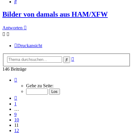
Suche
Bilder von damals aus HAM/XFW
Antworten
Druckansicht
Erweiterte
Suche
Suche
146 Beiträge
Seite
11
Gehe zu Seite:
von
15
Vorherige
1
…
9
10
11
12