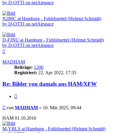
by D-OTTI on netAirspace
N280C at Hamburg - Fuhlsbuettel (Helmut Schmidt)
by D-OTTI on netAirspace
D-FJNU at Hamburg - Fuhlsbuettel (Helmut Schmidt)
by D-OTTI on netAirspace
Nach
oben
MADHAM
Beiträge:
1206
Registriert:
22. Apr 2022, 17:35
Re: Bilder von damals aus HAM/XFW
Zitieren
Beitrag
von
MADHAM
»
10. Mär 2025, 09:44
HAM 01.10.2016
M-YBLS at Hamburg - Fuhlsbuettel (Helmut Schmidt)