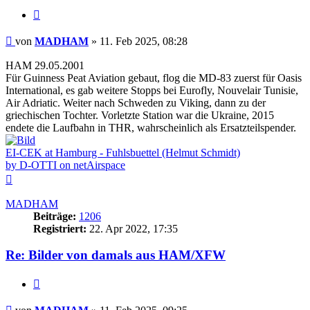
Zitieren
Beitrag
von
MADHAM
»
11. Feb 2025, 08:28
HAM 29.05.2001
Für Guinness Peat Aviation gebaut, flog die MD-83 zuerst für Oasis
International, es gab weitere Stopps bei Eurofly, Nouvelair Tunisie,
Air Adriatic. Weiter nach Schweden zu Viking, dann zu der
griechischen Tochter. Vorletzte Station war die Ukraine, 2015
endete die Laufbahn in THR, wahrscheinlich als Ersatzteilspender.
EI-CEK at Hamburg - Fuhlsbuettel (Helmut Schmidt)
by D-OTTI on netAirspace
Nach
oben
MADHAM
Beiträge:
1206
Registriert:
22. Apr 2022, 17:35
Re: Bilder von damals aus HAM/XFW
Zitieren
Beitrag