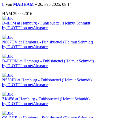
Beitrag
von
MADHAM
»
26. Feb 2025, 08:14
HAM 29.09.2016
D-IIKM at Hamburg - Fuhlsbuettel (Helmut Schmidt)
by D-OTTI on netAirspace
N607CV at Hamburg - Fuhlsbuettel (Helmut Schmidt)
by D-OTTI on netAirspace
D-FTOM at Hamburg - Fuhlsbuettel (Helmut Schmidt)
by D-OTTI on netAirspace
N550JD at Hamburg - Fuhlsbuettel (Helmut Schmidt)
by D-OTTI on netAirspace
ZK458 at Hamburg - Fuhlsbuettel (Helmut Schmidt)
by D-OTTI on netAirspace
CS-CHB at Hamburg - Fuhlsbuettel (Helmut Schmidt)