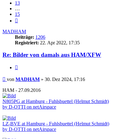
13
…
15
Nächste
MADHAM
Beiträge:
1206
Registriert:
22. Apr 2022, 17:35
Re: Bilder von damals aus HAM/XFW
Zitieren
Beitrag
von
MADHAM
»
30. Dez 2024, 17:16
HAM - 27.09.2016
N805PG at Hamburg - Fuhlsbuettel (Helmut Schmidt)
by D-OTTI on netAirspace
LZ-BVE at Hamburg - Fuhlsbuettel (Helmut Schmidt)
by D-OTTI on netAirspace