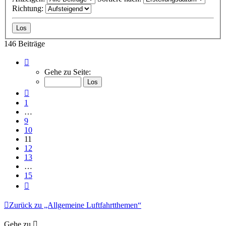
Richtung:
146 Beiträge
Seite
11
Gehe zu Seite:
von
15
Vorherige
1
…
9
10
11
12
13
…
15
Nächste
Zurück zu „Allgemeine Luftfahrtthemen“
Gehe zu