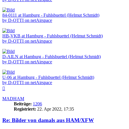
84-0111 at Hamburg - Fuhlsbuettel (Helmut Schmidt)
by D-OTTI on netAirspace
HB-VKB at Hamburg - Fuhlsbuettel (Helmut Schmidt)
by D-OTTI on netAirspace
D-AILN at Hamburg - Fuhlsbuettel (Helmut Schmidt)
by D-OTTI on netAirspace
U-06 at Hamburg - Fuhlsbuettel (Helmut Schmidt)
by D-OTTI on netAirspace
Nach
oben
MADHAM
Beiträge:
1206
Registriert:
22. Apr 2022, 17:35
Re: Bilder von damals aus HAM/XFW