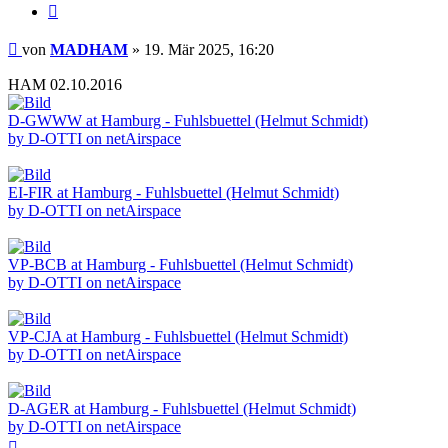
Zitieren
Beitrag
von
MADHAM
»
19. Mär 2025, 16:20
HAM 02.10.2016
D-GWWW at Hamburg - Fuhlsbuettel (Helmut Schmidt)
by D-OTTI on netAirspace
EI-FIR at Hamburg - Fuhlsbuettel (Helmut Schmidt)
by D-OTTI on netAirspace
VP-BCB at Hamburg - Fuhlsbuettel (Helmut Schmidt)
by D-OTTI on netAirspace
VP-CJA at Hamburg - Fuhlsbuettel (Helmut Schmidt)
by D-OTTI on netAirspace
D-AGER at Hamburg - Fuhlsbuettel (Helmut Schmidt)
by D-OTTI on netAirspace
Nach