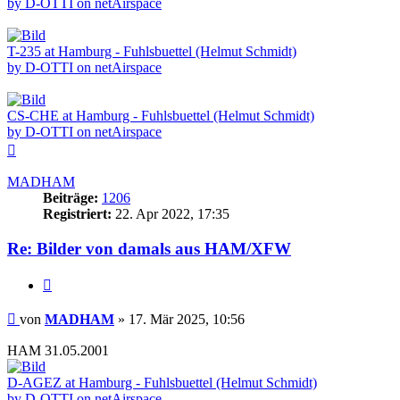
by D-OTTI on netAirspace
T-235 at Hamburg - Fuhlsbuettel (Helmut Schmidt)
by D-OTTI on netAirspace
CS-CHE at Hamburg - Fuhlsbuettel (Helmut Schmidt)
by D-OTTI on netAirspace
Nach
oben
MADHAM
Beiträge:
1206
Registriert:
22. Apr 2022, 17:35
Re: Bilder von damals aus HAM/XFW
Zitieren
Beitrag
von
MADHAM
»
17. Mär 2025, 10:56
HAM 31.05.2001
D-AGEZ at Hamburg - Fuhlsbuettel (Helmut Schmidt)
by D-OTTI on netAirspace