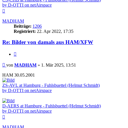
by D-OTTI on netAirspace
Nach
oben
MADHAM
Beiträge:
1206
Registriert:
22. Apr 2022, 17:35
Re: Bilder von damals aus HAM/XFW
Zitieren
Beitrag
von
MADHAM
»
1. Mär 2025, 13:51
HAM 30.05.2001
ZS-AVL at Hamburg - Fuhlsbuettel (Helmut Schmidt)
by D-OTTI on netAirspace
D-AERS at Hamburg - Fuhlsbuettel (Helmut Schmidt)
by D-OTTI on netAirspace
Nach
oben
MADHAM