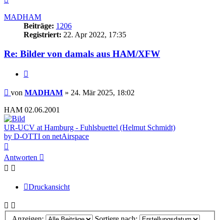
oben
MADHAM
Beiträge:
1206
Registriert:
22. Apr 2022, 17:35
Re: Bilder von damals aus HAM/XFW
Zitieren
Beitrag
von
MADHAM
»
24. Mär 2025, 18:02
HAM 02.06.2001
UR-UCV at Hamburg - Fuhlsbuettel (Helmut Schmidt)
by D-OTTI on netAirspace
Nach
oben
Antworten
Druckansicht
Anzeigen:
Sortiere nach: