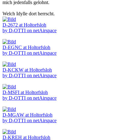
mich jedenfalls gelohnt.
Welch Idylle dort herrscht.
D-2672 at Holtorfsloh
by D-OTTI on netAirspace
D-EGNC at Holtorfsloh
by D-OTTI on netAirspace
D-KCKW at Holtorfsloh
by D-OTTI on netAirspace
D-MSFI at Holtorfsloh
by D-OTTI on netAirspace
D-MGAW at Holtorfsloh
by D-OTTI on netAirspace
D-KREH at Holtorfsloh