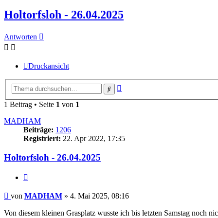
Holtorfsloh - 26.04.2025
Antworten
Druckansicht
Erweiterte
Suche
Suche
1 Beitrag • Seite
1
von
1
MADHAM
Beiträge:
1206
Registriert:
22. Apr 2022, 17:35
Holtorfsloh - 26.04.2025
Zitieren
Beitrag
von
MADHAM
»
4. Mai 2025, 08:16
Von diesem kleinen Grasplatz wusste ich bis letzten Samstag noch ni