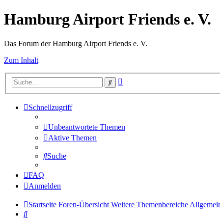
Hamburg Airport Friends e. V.
Das Forum der Hamburg Airport Friends e. V.
Zum Inhalt
Erweiterte
Suche
Suche
Schnellzugriff
Unbeantwortete Themen
Aktive Themen
Suche
FAQ
Anmelden
Startseite
Foren-Übersicht
Weitere Themenbereiche
Allgemein
Suche