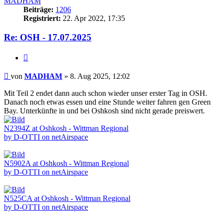
MADHAM
Beiträge:
1206
Registriert:
22. Apr 2022, 17:35
Re: OSH - 17.07.2025
Zitieren
Beitrag
von
MADHAM
»
8. Aug 2025, 12:02
Mit Teil 2 endet dann auch schon wieder unser erster Tag in OSH.
Danach noch etwas essen und eine Stunde weiter fahren gen Green
Bay. Unterkünfte in und bei Oshkosh sind nicht gerade preiswert.
N2394Z at Oshkosh - Wittman Regional
by D-OTTI on netAirspace
N5902A at Oshkosh - Wittman Regional
by D-OTTI on netAirspace
N525CA at Oshkosh - Wittman Regional
by D-OTTI on netAirspace