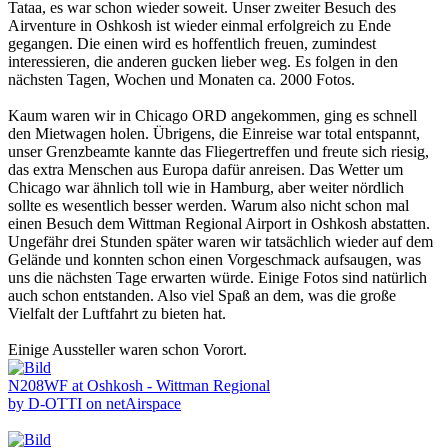
Tataa, es war schon wieder soweit. Unser zweiter Besuch des
Airventure in Oshkosh ist wieder einmal erfolgreich zu Ende
gegangen. Die einen wird es hoffentlich freuen, zumindest
interessieren, die anderen gucken lieber weg. Es folgen in den
nächsten Tagen, Wochen und Monaten ca. 2000 Fotos.
Kaum waren wir in Chicago ORD angekommen, ging es schnell
den Mietwagen holen. Übrigens, die Einreise war total entspannt,
unser Grenzbeamte kannte das Fliegertreffen und freute sich riesig,
das extra Menschen aus Europa dafür anreisen. Das Wetter um
Chicago war ähnlich toll wie in Hamburg, aber weiter nördlich
sollte es wesentlich besser werden. Warum also nicht schon mal
einen Besuch dem Wittman Regional Airport in Oshkosh abstatten.
Ungefähr drei Stunden später waren wir tatsächlich wieder auf dem
Gelände und konnten schon einen Vorgeschmack aufsaugen, was
uns die nächsten Tage erwarten würde. Einige Fotos sind natürlich
auch schon entstanden. Also viel Spaß an dem, was die große
Vielfalt der Luftfahrt zu bieten hat.
Einige Aussteller waren schon Vorort.
N208WF at Oshkosh - Wittman Regional
by D-OTTI on netAirspace