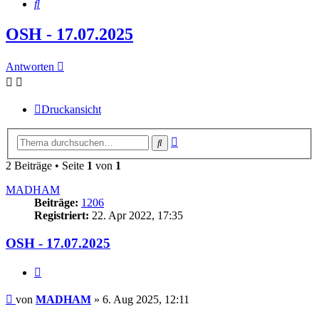
Suche
OSH - 17.07.2025
Antworten
Druckansicht
Erweiterte
Suche
Suche
2 Beiträge • Seite
1
von
1
MADHAM
Beiträge:
1206
Registriert:
22. Apr 2022, 17:35
OSH - 17.07.2025
Zitieren
Beitrag
von
MADHAM
»
6. Aug 2025, 12:11