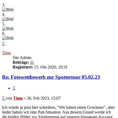
3.
4.
5.
6.
Nach
oben
Timo
Site Admin
Beiträge:
11
Registriert:
15. Okt 2020, 19:31
Re: Fotowettbewerb zur Spottertour 05.02.23
Zitieren
Beitrag
von
Timo
»
26. Feb 2023, 15:07
Ich würde ja jetzt hier schreiben, "Wir haben einen Gewinner", aber
leider haben wir eine Patt-Situation. Aus diesem Grund werde ich
die beiden Bilder zur Abstimmung auf unseren Instagram-Account