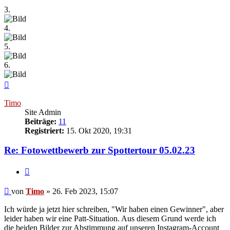
3.
4.
5.
6.
Nach
oben
Timo
Site Admin
Beiträge:
11
Registriert:
15. Okt 2020, 19:31
Re: Fotowettbewerb zur Spottertour 05.02.23
Zitieren
Beitrag
von
Timo
»
26. Feb 2023, 15:07
Ich würde ja jetzt hier schreiben, "Wir haben einen Gewinner", aber
leider haben wir eine Patt-Situation. Aus diesem Grund werde ich
die beiden Bilder zur Abstimmung auf unseren Instagram-Account