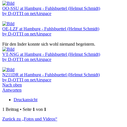
OO-SSU at Hamburg - Fuhlsbuettel (Helmut Schmidt)
by D-OTTI on netAirspace
OE-LZF at Hamburg - Fuhlsbuettel (Helmut Schmidt)
by D-OTTI on netAirspace
Für den Inder konnte sich wohl niemand begeistern.
VT-NSG at Hamburg - Fuhlsbuettel (Helmut Schmidt)
by D-OTTI on netAirspace
N211DR at Hamburg - Fuhlsbuettel (Helmut Schmidt)
by D-OTTI on netAirspace
Nach oben
Antworten
Druckansicht
1 Beitrag • Seite
1
von
1
Zurück zu „Fotos und Videos“