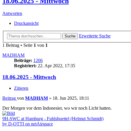
18.06.2025 - Mittwoch
Antworten
Druckansicht
Erweiterte Suche
Suche
1 Beitrag • Seite
1
von
1
MADHAM
Beiträge:
1206
Registriert:
22. Apr 2022, 17:35
18.06.2025 - Mittwoch
Zitieren
Beitrag
von
MADHAM
»
18. Jun 2025, 18:11
Der Morgen vor dem Indonesier, wo wir noch Licht hatten.
9H-SWC at Hamburg - Fuhlsbuettel (Helmut Schmidt)
by D-OTTI on netAirspace