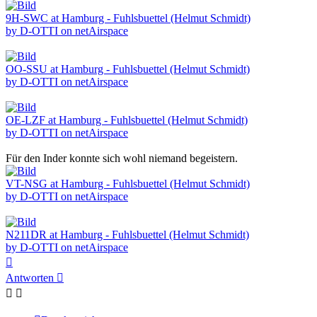
9H-SWC at Hamburg - Fuhlsbuettel (Helmut Schmidt)
by D-OTTI on netAirspace
OO-SSU at Hamburg - Fuhlsbuettel (Helmut Schmidt)
by D-OTTI on netAirspace
OE-LZF at Hamburg - Fuhlsbuettel (Helmut Schmidt)
by D-OTTI on netAirspace
Für den Inder konnte sich wohl niemand begeistern.
VT-NSG at Hamburg - Fuhlsbuettel (Helmut Schmidt)
by D-OTTI on netAirspace
N211DR at Hamburg - Fuhlsbuettel (Helmut Schmidt)
by D-OTTI on netAirspace
Nach
oben
Antworten