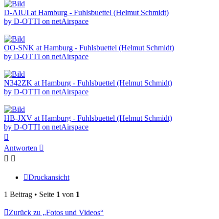
D-AIUI at Hamburg - Fuhlsbuettel (Helmut Schmidt)
by D-OTTI on netAirspace
OO-SNK at Hamburg - Fuhlsbuettel (Helmut Schmidt)
by D-OTTI on netAirspace
N342ZK at Hamburg - Fuhlsbuettel (Helmut Schmidt)
by D-OTTI on netAirspace
HB-JXV at Hamburg - Fuhlsbuettel (Helmut Schmidt)
by D-OTTI on netAirspace
Nach
oben
Antworten
Druckansicht
1 Beitrag • Seite
1
von
1
Zurück zu „Fotos und Videos“