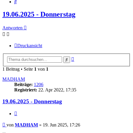
Suche
19.06.2025 - Donnerstag
Antworten
Druckansicht
Erweiterte
Suche
Suche
1 Beitrag • Seite
1
von
1
MADHAM
Beiträge:
1206
Registriert:
22. Apr 2022, 17:35
19.06.2025 - Donnerstag
Zitieren
Beitrag
von
MADHAM
»
19. Jun 2025, 17:26