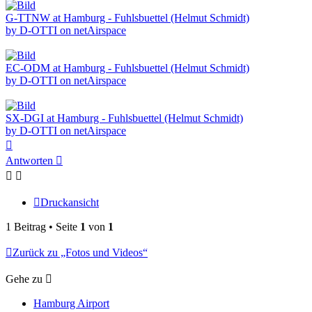
G-TTNW at Hamburg - Fuhlsbuettel (Helmut Schmidt)
by D-OTTI on netAirspace
EC-ODM at Hamburg - Fuhlsbuettel (Helmut Schmidt)
by D-OTTI on netAirspace
SX-DGI at Hamburg - Fuhlsbuettel (Helmut Schmidt)
by D-OTTI on netAirspace
Nach
oben
Antworten
Druckansicht
1 Beitrag • Seite
1
von
1
Zurück zu „Fotos und Videos“
Gehe zu
Hamburg Airport