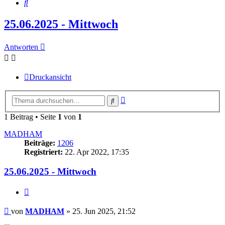
Suche
25.06.2025 - Mittwoch
Antworten
Druckansicht
Erweiterte
Suche
Suche
1 Beitrag • Seite
1
von
1
MADHAM
Beiträge:
1206
Registriert:
22. Apr 2022, 17:35
25.06.2025 - Mittwoch
Zitieren
Beitrag
von
MADHAM
»
25. Jun 2025, 21:52