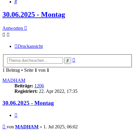
Suche
30.06.2025 - Montag
Antworten
Druckansicht
Erweiterte
Suche
Suche
1 Beitrag • Seite
1
von
1
MADHAM
Beiträge:
1206
Registriert:
22. Apr 2022, 17:35
30.06.2025 - Montag
Zitieren
Beitrag
von
MADHAM
»
1. Jul 2025, 06:02