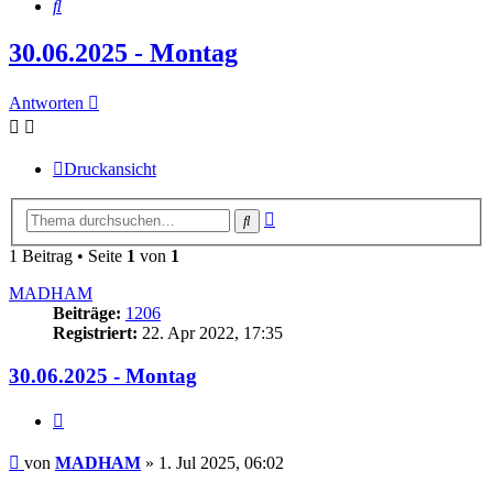
Suche
30.06.2025 - Montag
Antworten
Druckansicht
Erweiterte
Suche
Suche
1 Beitrag • Seite
1
von
1
MADHAM
Beiträge:
1206
Registriert:
22. Apr 2022, 17:35
30.06.2025 - Montag
Zitieren
Beitrag
von
MADHAM
»
1. Jul 2025, 06:02