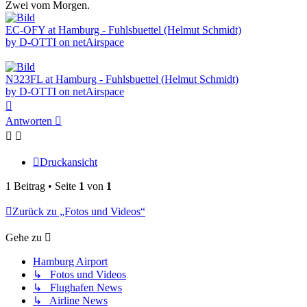
Zwei vom Morgen.
EC-OFY at Hamburg - Fuhlsbuettel (Helmut Schmidt)
by D-OTTI on netAirspace
N323FL at Hamburg - Fuhlsbuettel (Helmut Schmidt)
by D-OTTI on netAirspace
Nach
oben
Antworten
Druckansicht
1 Beitrag • Seite
1
von
1
Zurück zu „Fotos und Videos“
Gehe zu
Hamburg Airport
↳ Fotos und Videos
↳ Flughafen News
↳ Airline News