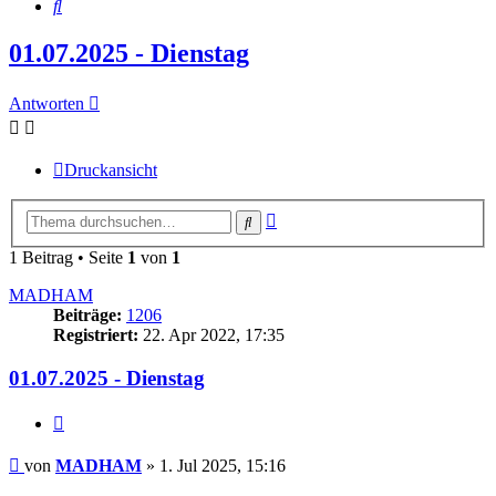
Suche
01.07.2025 - Dienstag
Antworten
Druckansicht
Erweiterte
Suche
Suche
1 Beitrag • Seite
1
von
1
MADHAM
Beiträge:
1206
Registriert:
22. Apr 2022, 17:35
01.07.2025 - Dienstag
Zitieren
Beitrag
von
MADHAM
»
1. Jul 2025, 15:16