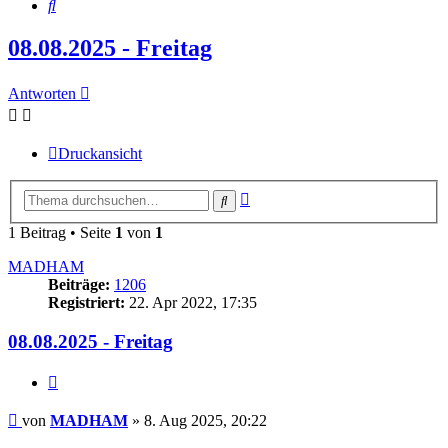
Suche
08.08.2025 - Freitag
Antworten
Druckansicht
Erweiterte
Suche
Suche
1 Beitrag • Seite
1
von
1
MADHAM
Beiträge:
1206
Registriert:
22. Apr 2022, 17:35
08.08.2025 - Freitag
Zitieren
Beitrag
von
MADHAM
»
8. Aug 2025, 20:22