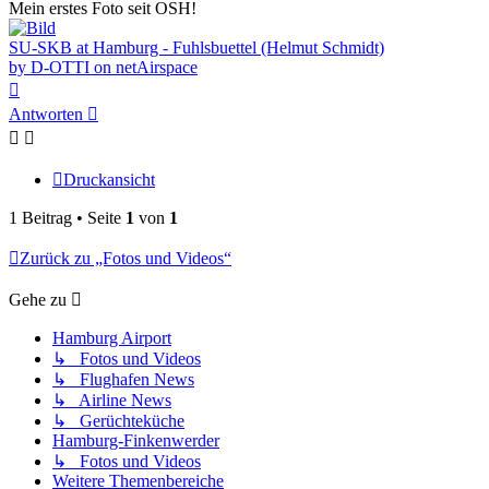
Mein erstes Foto seit OSH!
SU-SKB at Hamburg - Fuhlsbuettel (Helmut Schmidt)
by D-OTTI on netAirspace
Nach
oben
Antworten
Druckansicht
1 Beitrag • Seite
1
von
1
Zurück zu „Fotos und Videos“
Gehe zu
Hamburg Airport
↳ Fotos und Videos
↳ Flughafen News
↳ Airline News
↳ Gerüchteküche
Hamburg-Finkenwerder
↳ Fotos und Videos
Weitere Themenbereiche