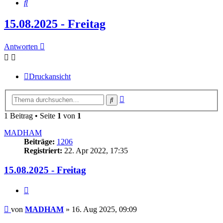
Suche
15.08.2025 - Freitag
Antworten
Druckansicht
Erweiterte
Suche
Suche
1 Beitrag • Seite
1
von
1
MADHAM
Beiträge:
1206
Registriert:
22. Apr 2022, 17:35
15.08.2025 - Freitag
Zitieren
Beitrag
von
MADHAM
»
16. Aug 2025, 09:09