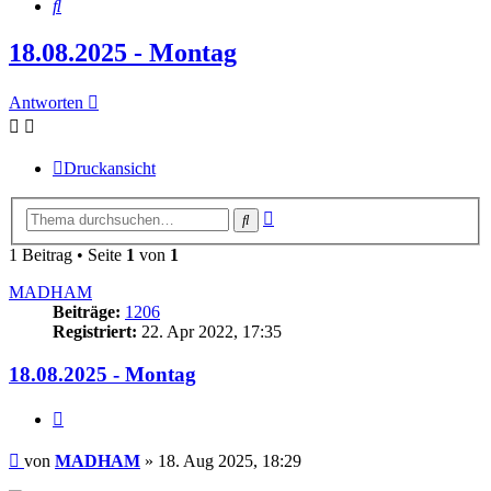
Suche
18.08.2025 - Montag
Antworten
Druckansicht
Erweiterte
Suche
Suche
1 Beitrag • Seite
1
von
1
MADHAM
Beiträge:
1206
Registriert:
22. Apr 2022, 17:35
18.08.2025 - Montag
Zitieren
Beitrag
von
MADHAM
»
18. Aug 2025, 18:29