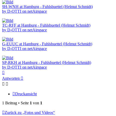
9H-WNH at Hamburg - Fuhlsbuettel (Helmut Schmidt)
by D-OTTI on netAirspace
TC-RFF at Hamburg - Fuhlsbuettel (Helmut Schmidt)
by D-OTTI on netAirspace
G-EUUC at Hamburg - Fuhlsbuettel (Helmut Schmidt)
by D-OTTI on netAirspace
SP-RKH at Hamburg - Fuhlsbuettel (Helmut Schmidt)
by D-OTTI on netAirspace
Nach
oben
Antworten
Druckansicht
1 Beitrag • Seite
1
von
1
Zurück zu „Fotos und Videos“