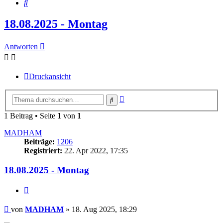
Suche
18.08.2025 - Montag
Antworten
Druckansicht
Erweiterte
Suche
Suche
1 Beitrag • Seite
1
von
1
MADHAM
Beiträge:
1206
Registriert:
22. Apr 2022, 17:35
18.08.2025 - Montag
Zitieren
Beitrag
von
MADHAM
»
18. Aug 2025, 18:29