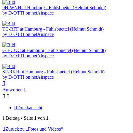
9H-WNH at Hamburg - Fuhlsbuettel (Helmut Schmidt)
by D-OTTI on netAirspace
TC-RFF at Hamburg - Fuhlsbuettel (Helmut Schmidt)
by D-OTTI on netAirspace
G-EUUC at Hamburg - Fuhlsbuettel (Helmut Schmidt)
by D-OTTI on netAirspace
SP-RKH at Hamburg - Fuhlsbuettel (Helmut Schmidt)
by D-OTTI on netAirspace
Nach
oben
Antworten
Druckansicht
1 Beitrag • Seite
1
von
1
Zurück zu „Fotos und Videos“