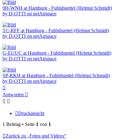
9H-WNH at Hamburg - Fuhlsbuettel (Helmut Schmidt)
by D-OTTI on netAirspace
TC-RFF at Hamburg - Fuhlsbuettel (Helmut Schmidt)
by D-OTTI on netAirspace
G-EUUC at Hamburg - Fuhlsbuettel (Helmut Schmidt)
by D-OTTI on netAirspace
SP-RKH at Hamburg - Fuhlsbuettel (Helmut Schmidt)
by D-OTTI on netAirspace
Nach
oben
Antworten
Druckansicht
1 Beitrag • Seite
1
von
1
Zurück zu „Fotos und Videos“