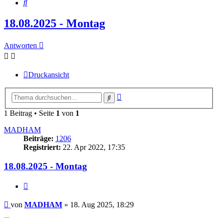
Suche
18.08.2025 - Montag
Antworten
Druckansicht
Erweiterte
Suche
Suche
1 Beitrag • Seite
1
von
1
MADHAM
Beiträge:
1206
Registriert:
22. Apr 2022, 17:35
18.08.2025 - Montag
Zitieren
Beitrag
von
MADHAM
»
18. Aug 2025, 18:29