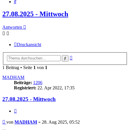
Suche
27.08.2025 - Mittwoch
Antworten
Druckansicht
Erweiterte
Suche
Suche
1 Beitrag • Seite
1
von
1
MADHAM
Beiträge:
1206
Registriert:
22. Apr 2022, 17:35
27.08.2025 - Mittwoch
Zitieren
Beitrag
von
MADHAM
»
28. Aug 2025, 05:52