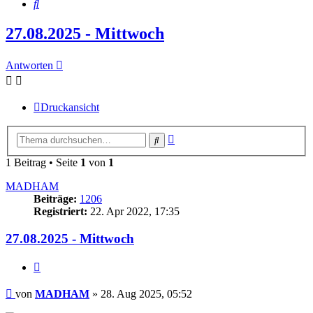
Suche
27.08.2025 - Mittwoch
Antworten
Druckansicht
Erweiterte
Suche
Suche
1 Beitrag • Seite
1
von
1
MADHAM
Beiträge:
1206
Registriert:
22. Apr 2022, 17:35
27.08.2025 - Mittwoch
Zitieren
Beitrag
von
MADHAM
»
28. Aug 2025, 05:52