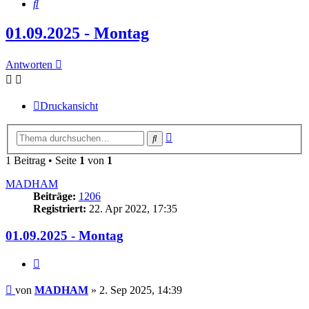
Suche
01.09.2025 - Montag
Antworten
Druckansicht
Erweiterte
Suche
Suche
1 Beitrag • Seite
1
von
1
MADHAM
Beiträge:
1206
Registriert:
22. Apr 2022, 17:35
01.09.2025 - Montag
Zitieren
Beitrag
von
MADHAM
»
2. Sep 2025, 14:39