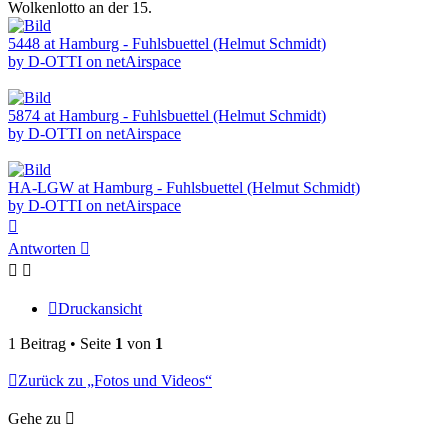
Wolkenlotto an der 15.
5448 at Hamburg - Fuhlsbuettel (Helmut Schmidt)
by D-OTTI on netAirspace
5874 at Hamburg - Fuhlsbuettel (Helmut Schmidt)
by D-OTTI on netAirspace
HA-LGW at Hamburg - Fuhlsbuettel (Helmut Schmidt)
by D-OTTI on netAirspace
Nach
oben
Antworten
Druckansicht
1 Beitrag • Seite
1
von
1
Zurück zu „Fotos und Videos“
Gehe zu