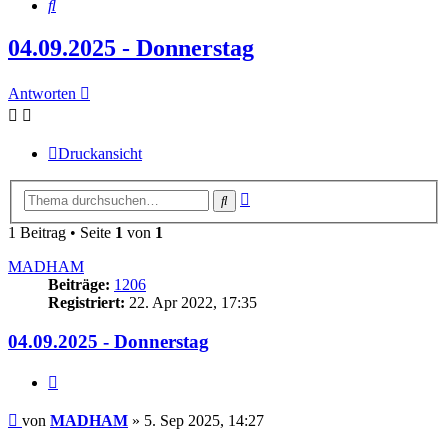
Suche
04.09.2025 - Donnerstag
Antworten
Druckansicht
Erweiterte
Suche
Suche
1 Beitrag • Seite
1
von
1
MADHAM
Beiträge:
1206
Registriert:
22. Apr 2022, 17:35
04.09.2025 - Donnerstag
Zitieren
Beitrag
von
MADHAM
»
5. Sep 2025, 14:27