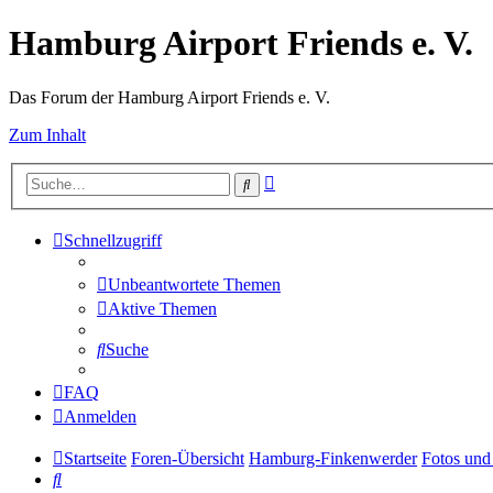
Hamburg Airport Friends e. V.
Das Forum der Hamburg Airport Friends e. V.
Zum Inhalt
Erweiterte
Suche
Suche
Schnellzugriff
Unbeantwortete Themen
Aktive Themen
Suche
FAQ
Anmelden
Startseite
Foren-Übersicht
Hamburg-Finkenwerder
Fotos und
Suche