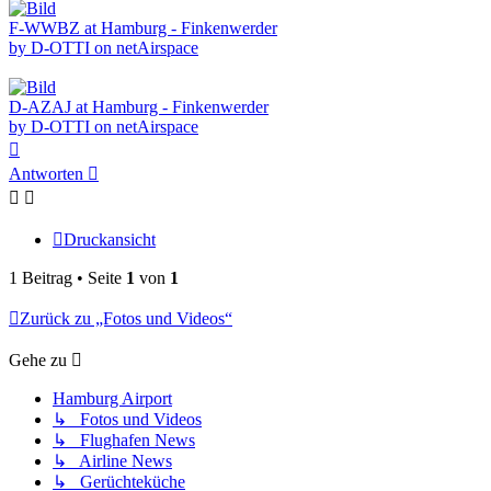
F-WWBZ at Hamburg - Finkenwerder
by D-OTTI on netAirspace
D-AZAJ at Hamburg - Finkenwerder
by D-OTTI on netAirspace
Nach
oben
Antworten
Druckansicht
1 Beitrag • Seite
1
von
1
Zurück zu „Fotos und Videos“
Gehe zu
Hamburg Airport
↳ Fotos und Videos
↳ Flughafen News
↳ Airline News
↳ Gerüchteküche