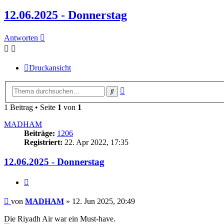
12.06.2025 - Donnerstag
Antworten
Druckansicht
Erweiterte
Suche
Suche
1 Beitrag • Seite
1
von
1
MADHAM
Beiträge:
1206
Registriert:
22. Apr 2022, 17:35
12.06.2025 - Donnerstag
Zitieren
Beitrag
von
MADHAM
»
12. Jun 2025, 20:49
Die Riyadh Air war ein Must-have.