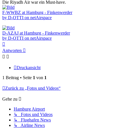
Die Riyadh Air war ein Must-have.
F-WWBZ at Hamburg - Finkenwerder
by D-OTTI on netAirspace
D-AZAJ at Hamburg - Finkenwerder
by D-OTTI on netAirspace
Nach
oben
Antworten
Druckansicht
1 Beitrag • Seite
1
von
1
Zurück zu „Fotos und Videos“
Gehe zu
Hamburg Airport
↳ Fotos und Videos
↳ Flughafen News
↳ Airline News