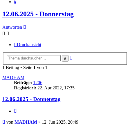
Suche
12.06.2025 - Donnerstag
Antworten
Druckansicht
Erweiterte
Suche
Suche
1 Beitrag • Seite
1
von
1
MADHAM
Beiträge:
1206
Registriert:
22. Apr 2022, 17:35
12.06.2025 - Donnerstag
Zitieren
Beitrag
von
MADHAM
»
12. Jun 2025, 20:49