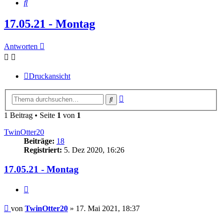
Suche
17.05.21 - Montag
Antworten
Druckansicht
Erweiterte
Suche
Suche
1 Beitrag • Seite
1
von
1
TwinOtter20
Beiträge:
18
Registriert:
5. Dez 2020, 16:26
17.05.21 - Montag
Zitieren
Beitrag
von
TwinOtter20
»
17. Mai 2021, 18:37