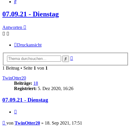
Suche
07.09.21 - Dienstag
Antworten
Druckansicht
Erweiterte
Suche
Suche
1 Beitrag • Seite
1
von
1
TwinOtter20
Beiträge:
18
Registriert:
5. Dez 2020, 16:26
07.09.21 - Dienstag
Zitieren
Beitrag
von
TwinOtter20
»
18. Sep 2021, 17:51