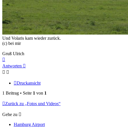
Und Volaris kam wieder zurück.
(c) bei mir
Gruß Ulrich
Nach
oben
Antworten
Druckansicht
1 Beitrag • Seite
1
von
1
Zurück zu „Fotos und Videos“
Gehe zu
Hamburg Airport