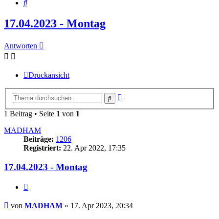
Suche
17.04.2023 - Montag
Antworten
Druckansicht
Erweiterte
Suche
Suche
1 Beitrag • Seite
1
von
1
MADHAM
Beiträge:
1206
Registriert:
22. Apr 2022, 17:35
17.04.2023 - Montag
Zitieren
Beitrag
von
MADHAM
»
17. Apr 2023, 20:34