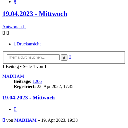
Suche
19.04.2023 - Mittwoch
Antworten
Druckansicht
Erweiterte
Suche
Suche
1 Beitrag • Seite
1
von
1
MADHAM
Beiträge:
1206
Registriert:
22. Apr 2022, 17:35
19.04.2023 - Mittwoch
Zitieren
Beitrag
von
MADHAM
»
19. Apr 2023, 19:38