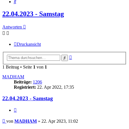
Suche
22.04.2023 - Samstag
Antworten
Druckansicht
Erweiterte
Suche
Suche
1 Beitrag • Seite
1
von
1
MADHAM
Beiträge:
1206
Registriert:
22. Apr 2022, 17:35
22.04.2023 - Samstag
Zitieren
Beitrag
von
MADHAM
»
22. Apr 2023, 11:02